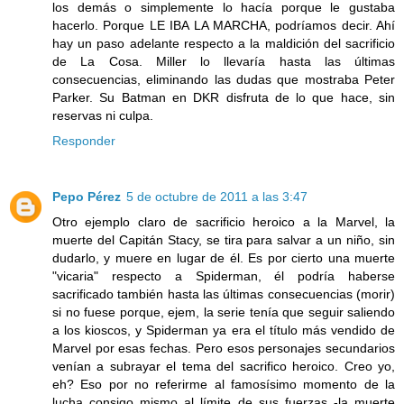
los demás o simplemente lo hacía porque le gustaba
hacerlo. Porque LE IBA LA MARCHA, podríamos decir. Ahí
hay un paso adelante respecto a la maldición del sacrificio
de La Cosa. Miller lo llevaría hasta las últimas
consecuencias, eliminando las dudas que mostraba Peter
Parker. Su Batman en DKR disfruta de lo que hace, sin
reservas ni culpa.
Responder
Pepo Pérez
5 de octubre de 2011 a las 3:47
Otro ejemplo claro de sacrificio heroico a la Marvel, la
muerte del Capitán Stacy, se tira para salvar a un niño, sin
dudarlo, y muere en lugar de él. Es por cierto una muerte
"vicaria" respecto a Spiderman, él podría haberse
sacrificado también hasta las últimas consecuencias (morir)
si no fuese porque, ejem, la serie tenía que seguir saliendo
a los kioscos, y Spiderman ya era el título más vendido de
Marvel por esas fechas. Pero esos personajes secundarios
venían a subrayar el tema del sacrifico heroico. Creo yo,
eh? Eso por no referirme al famosísimo momento de la
lucha consigo mismo al límite de sus fuerzas -la muerte