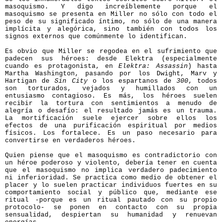
masoquismo. Y digo increíblemente porque el
masoquismo se presenta en Miller no sólo con todo el
peso de su significado íntimo, no sólo de una manera
implícita y alegórica, sino también con todos los
signos externos que comúnmente lo identifican.
Es obvio que Miller se regodea en el sufrimiento que
padecen sus héroes: desde Elektra (especialmente
cuando es protagonista, en
Elektra: Assassin
) hasta
Martha Washington, pasando por los Dwight, Marv y
Hartigan de
Sin City
o los espartanos de
300
, todos
son torturados, vejados y humillados con un
entusiasmo contagioso. Es más, los héroes suelen
recibir la tortura con sentimientos a menudo de
alegría o desafío: el resultado jamás es un trauma.
La mortificación suele ejercer sobre ellos los
efectos de una purificación espiritual por medios
físicos. Los fortalece. Es un paso necesario para
convertirse en verdaderos héroes.
Quien piense que el masoquismo es contradictorio con
un héroe poderoso y violento, debería tener en cuenta
que el masoquismo no implica verdadero padecimiento
ni inferioridad. Se practica como medio de obtener el
placer y lo suelen practicar individuos fuertes en su
comportamiento social y público que, mediante ese
ritual -porque es un ritual pautado con su propio
protocolo- se ponen en contacto con su propia
sensualidad, despiertan su humanidad y renuevan