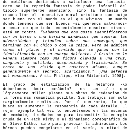
de metáforas destinadas a satisfacer una fantasía.
Pero no la repetida fantasía de poder infantil del
típico superhéroe americano, sino la fantasía de
reconciliar el imperativo moral cristiano que exige
ser bueno con el mundo en el que vivimos. Un mundo
donde tenemos que ser buenos -si queremos salvarnos-
a pesar de que todo -especialmente nosotros mismos-
está en contra. “
Sabemos que nos gusta identificarnos
con un héroe o una heroína dinámicos que superan las
adversidades y triunfan sobre sus enemigos, que
terminan con el chico o con la chica. Pero se admiten
menos el placer y el sentido que se ganan con la
identificación con un cuerpo doliente. A Cristo se le
venera siempre como una figura clavada a una cruz,
sangrante y mutilada, despreciada y traicionada. Se
trata de una visión que nosotros mismos, aunque
generalmente en secreto, acariciamos.
” [
Una defensa
del masoquismo
, Anita Philips, Alba Editorial, 1998].
El grado de estilización de la metáfora -¿o
deberíamos decir parábola?- es tan alto que
lógicamente Miller plasma sus obras de redención de
la forma más romántica posible. Sus trabajos son sólo
marginalmente realistas. Por el contrario, lo que
busca es aumentar la resonancia de cada detalle. El
mejor ejemplo tal vez lo encontremos en las escenas
de combate, diseñadas no para transmitir la energía
cruda de un Jack Kirby o el dinamismo coreográfico de
un Steve Ditko, sino para provocar la admiración. Los
héroes pueden congelarse en el vacío, a mitad de