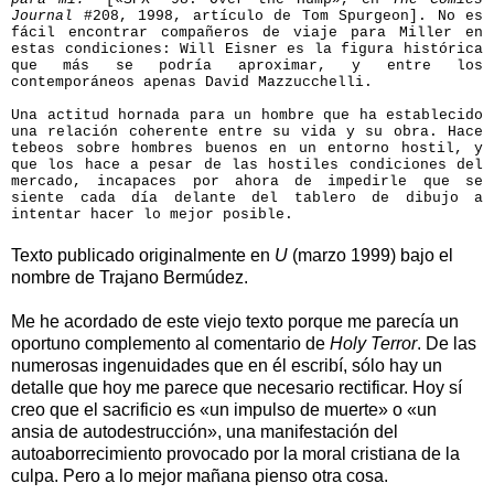
Journal
#208, 1998, artículo de Tom Spurgeon]. No es
fácil encontrar compañeros de viaje para Miller en
estas condiciones: Will Eisner es la figura histórica
que más se podría aproximar, y entre los
contemporáneos apenas David Mazzucchelli.
Una actitud hornada para un hombre que ha establecido
una relación coherente entre su vida y su obra. Hace
tebeos sobre hombres buenos en un entorno hostil, y
que los hace a pesar de las hostiles condiciones del
mercado, incapaces por ahora de impedirle que se
siente cada día delante del tablero de dibujo a
intentar hacer lo mejor posible.
Texto publicado originalmente en
U
(marzo 1999) bajo el
nombre de Trajano Bermúdez.
Me he acordado de este viejo texto porque me parecía un
oportuno complemento al comentario de
Holy Terror
. De las
numerosas ingenuidades que en él escribí, sólo hay un
detalle que hoy me parece que necesario rectificar. Hoy sí
creo que el sacrificio es «un impulso de muerte» o «un
ansia de autodestrucción», una manifestación del
autoaborrecimiento provocado por la moral cristiana de la
culpa. Pero a lo mejor mañana pienso otra cosa.