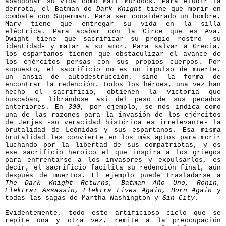
abandonar su vida como Matt Murdock. Para eludir la
derrota, el Batman de
Dark Knight
tiene que morir en
combate con Superman. Para ser considerado un hombre,
Marv tiene que entregar su vida en la silla
eléctrica. Para acabar con la Circe que es Ava,
Dwight tiene que sacrificar su propio rostro -su
identidad- y matar a su amor. Para salvar a Grecia,
los espartanos tienen que obstaculizar el avance de
los ejércitos persas con sus propios cuerpos. Por
supuesto, el sacrificio no es un impulso de muerte,
un ansia de autodestrucción, sino la forma de
encontrar la redención. Todos los héroes, una vez han
hecho el sacrificio, obtienen la victoria que
buscaban, librándose así del peso de sus pecados
anteriores. En
300
, por ejemplo, se nos indica como
una de las razones para la invasión de los ejércitos
de Jerjes -su veracidad histórica es irrelevante- la
brutalidad de Leónidas y sus espartanos. Esa misma
brutalidad les convierte en los más aptos para morir
luchando por la libertad de sus compatriotas, y es
ese sacrificio heroico el que inspira a los griegos
para enfrentarse a los invasores y expulsarlos, es
decir, el sacrificio facilita su redención final, aún
después de muertos. El ejemplo puede trasladarse a
The Dark Knight Returns, Batman Año Uno, Ronin,
Elektra: Assassin, Elektra Lives Again, Born Again
y
todas las sagas de Martha Washington y
Sin City
.
Evidentemente, todo este artificioso ciclo que se
repite una y otra vez, remite a la preocupación