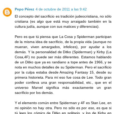
Pepo Pérez
4 de octubre de 2011 a las 9:42
El concepto del sacrificio es tradición judeocristiana, no sólo
cristiana (es algo que está muy arraigado también en la
cultura judía, aunque con sus matices y diferencias).
Pero es que tú piensa que La Cosa y Spiderman participan
de la misma idea de sacrificio, de la propia vida (aunque no
mueran, viven amargados, infelices), por ayudar a los
demás. Y la personalidad de Ditko (Spiderman) y Kirby (La
Cosa,4F) no puede ser más diferentes. Estamos hablando
de un Ditko que ya es randiano a tope antes de 1966, y se
nota en muchos detalles de su Spiderman. Pero el sacrificio
por la culpa estaba desde Amazing Fantasy 15, desde su
primera historieta. Para mí eso fue cosa de Lee. Todo gran
poder conlleva una gran responsabilidad, etc., que en el
universo Marvel significa más exactamente un gran
sacrificio por los demás.
Y el elemento común entre Spiderman y 4F es Stan Lee, en
mi opinión no hay otra. Pero no sólo es por eso, es que si
tú lees los cómics de Ditko en solitario, y los de Kirby en