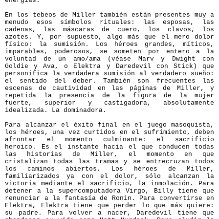
energías.
En los tebeos de Miller también están presentes muy a
menudo esos símbolos rituales: las esposas, las
cadenas, las máscaras de cuero, los clavos, los
azotes. Y, por supuesto, algo más que el mero dolor
físico: la sumisión. Los héroes grandes, míticos,
imparables, poderosos, se someten por entero a la
voluntad de un amo/ama (véase Marv y Dwight con
Goldie y Ava, o Elektra y Daredevil con Stick) que
personifica la verdadera sumisión al verdadero sueño:
el sentido del deber. También son frecuentes las
escenas de cautividad en las páginas de Miller, y
repetida la presencia de la figura de la mujer
fuerte, superior y castigadora, absolutamente
idealizada. La dominadora.
Para alcanzar el éxito final en el juego masoquista,
los héroes, una vez curtidos en el sufrimiento, deben
afrontar el momento culminante: el sacrificio
heroico. Es el instante hacia el que conducen todas
las historias de Miller, el momento en que
cristalizan todas las tramas y se entrecruzan todos
los caminos abiertos. Los héroes de Miller,
familiarizados ya con el dolor, sólo alcanzan la
victoria mediante el sacrificio, la inmolación. Para
detener a la supercomputadora Virgo, Billy tiene que
renunciar a la fantasía de Ronin. Para convertirse en
Elektra, Elektra tiene que perder lo que más quiere:
su padre. Para volver a nacer, Daredevil tiene que