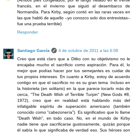
(Ambos pies congelados, por el fango helado en el frente
francés, en el invierno que siguió al desembarco de
Normandía. Para Kirby, según contó en las raras veces en
las que habló de aquello –yo conozco solo dos entrevistas–
fue una prueba terrible)
Responder
Santiago García
4 de octubre de 2011 a las 6:08
Creo que está claro que a Ditko con su objetivismo no le
encajaba mucho el sacrificio como aspiración. Para él, lo
mejor que podías hacer por tus semejantes es cuidar de
tus propios intereses. En cuanto a Kirby, estoy de acuerdo
contigo en que el sacrificio no es su gran tema. Incluso en
la historieta (en solitario) en la que parece tocarlo más de
cerca, "The Death Wish of Terrible Turpin" (New Gods #8,
1972), creo que en realidad está hablando más del
infatigable espíritu de superación americano (también
conocido como "cabezonería"). Es significativo que lo llame
"Death Wish", en todo caso. No, en el mundo de Kirby
nadie tiene que sacrificarse gustosamente, quizás porque
él sabía lo que significaba de verdad eso. Sus héroes son