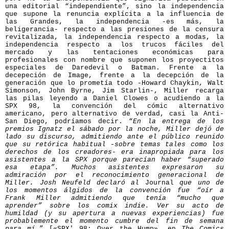
una editorial “independiente”, sino la independencia
que supone la renuncia explícita a la influencia de
las Grandes, la independencia -es más, la
beligerancia- respecto a las presiones de la censura
revitalizada, la independencia respecto a modas, la
independencia respecto a los trucos fáciles del
mercado y las tentaciones económicas para
profesionales con nombre que suponen los proyectitos
especiales de Daredevil o Batman. Frente a la
decepeción de Image, frente a la decepción de la
generación que lo prometía todo -Howard Chaykin, Walt
Simonson, John Byrne, Jim Starlin-, Miller recarga
las pilas leyendo a Daniel Clowes o acudiendo a la
SPX 98, la convención del cómic alternativo
americano, pero alternativo de verdad, casi la Anti-
San Diego, podríamos decir. “
En la entrega de los
premios Ignatz el sábado por la noche, Miller dejó de
lado su discurso, admitiendo ante el público reunido
que su retórica habitual -sobre temas tales como los
derechos de los creadores- era inapropiada para los
asistentes a la SPX porque parecían haber “superado
esa etapa”. Muchos asistentes expresaron su
admiración por el reconocimiento generacional de
Miller. Josh Neufeld declaró al
Journal
que uno de
los momentos álgidos de la convención fue “oír a
Frank Miller admitiendo que tenía “mucho que
aprender” sobre los comix indie. Ver su acto de
humildad (y su apertura a nuevas experiencias) fue
probablemente el momento cumbre del fin de semana
para mí.
” [«SPX' 98: Over the Hump», en
The Comics