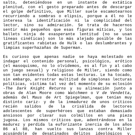
salto, deteniéndose en un instante de extática
plenitud, con el gesto preparado antes de descargar
el golpe definitivo, que Miller suele escamotearnos
recurriendo a sombras o elipsis, porque a él no le
interesa la identificación ni la complicidad del
lector, sino su admiración. Se trata de hacernos
sentir más pequeños que esas figuras míticas, y los
ballets ninja de exasperante lentitud (no se usan
líneas cinéticas) son lo más alejado posible de las
gratificantes rabietas de Hulk o las deslumbrantes y
limpias superhazañas de Superman.
Es curioso que apenas nadie se haya molestado en
indagar el contenido personal, psicológico, erótico
(el masoquismo, no lo olvidemos, es al fin y al cabo
un juego sexual) y religioso de Miller, siendo como
son tan evidentes todas estas lecturas. Le ha tocado,
sin embargo, arrostrar multitud de simplonas lecturas
políticas, víctima tal vez del momento de su eclosión
-
The Dark Knight Returns
y su alineación junto a
obras de Alan Moore como
Watchmen
o
V de Vendetta
,
además del
Maus
de Art Spiegelman, que tenían muy
distinto cariz- y de la inmadurez de unos críticos
recién salidos de la crisálida de lectores
adolescentes de superhéroes que estaban demasiado
ansiosos por clavar sus colmillos en una pieza
jugosa. Los mismos críticos que, adentrándose en la
madurez y perdida la euforizante inercia de los años
86 al 88, han vuelto sus lanzas contra Miller
acusándole de desatinados delitos ideológicos y,