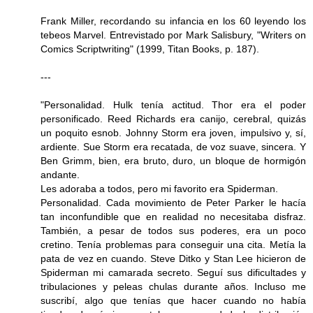
Frank Miller, recordando su infancia en los 60 leyendo los
tebeos Marvel. Entrevistado por Mark Salisbury, "Writers on
Comics Scriptwriting" (1999, Titan Books, p. 187).
---
"Personalidad. Hulk tenía actitud. Thor era el poder
personificado. Reed Richards era canijo, cerebral, quizás
un poquito esnob. Johnny Storm era joven, impulsivo y, sí,
ardiente. Sue Storm era recatada, de voz suave, sincera. Y
Ben Grimm, bien, era bruto, duro, un bloque de hormigón
andante.
Les adoraba a todos, pero mi favorito era Spiderman.
Personalidad. Cada movimiento de Peter Parker le hacía
tan inconfundible que en realidad no necesitaba disfraz.
También, a pesar de todos sus poderes, era un poco
cretino. Tenía problemas para conseguir una cita. Metía la
pata de vez en cuando. Steve Ditko y Stan Lee hicieron de
Spiderman mi camarada secreto. Seguí sus dificultades y
tribulaciones y peleas chulas durante años. Incluso me
suscribí, algo que tenías que hacer cuando no había