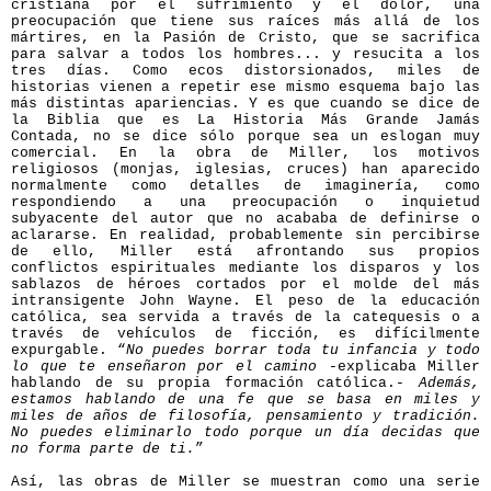
cristiana por el sufrimiento y el dolor, una
preocupación que tiene sus raíces más allá de los
mártires, en la Pasión de Cristo, que se sacrifica
para salvar a todos los hombres... y resucita a los
tres días. Como ecos distorsionados, miles de
historias vienen a repetir ese mismo esquema bajo las
más distintas apariencias. Y es que cuando se dice de
la Biblia que es La Historia Más Grande Jamás
Contada, no se dice sólo porque sea un eslogan muy
comercial. En la obra de Miller, los motivos
religiosos (monjas, iglesias, cruces) han aparecido
normalmente como detalles de imaginería, como
respondiendo a una preocupación o inquietud
subyacente del autor que no acababa de definirse o
aclararse. En realidad, probablemente sin percibirse
de ello, Miller está afrontando sus propios
conflictos espirituales mediante los disparos y los
sablazos de héroes cortados por el molde del más
intransigente John Wayne. El peso de la educación
católica, sea servida a través de la catequesis o a
través de vehículos de ficción, es difícilmente
expurgable. “
No puedes borrar toda tu infancia y todo
lo que te enseñaron por el camino
-explicaba Miller
hablando de su propia formación católica.-
Además,
estamos hablando de una fe que se basa en miles y
miles de años de filosofía, pensamiento y tradición.
No puedes eliminarlo todo porque un día decidas que
no forma parte de ti.
”
Así, las obras de Miller se muestran como una serie