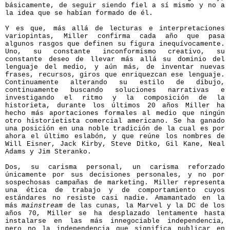
básicamente, de seguir siendo fiel a sí mismo y no a
la idea que se habían formado de él.
Y es que, más allá de lecturas e interpretaciones
variopintas, Miller confirma cada año que pasa
algunos rasgos que definen su figura inequívocamente.
Uno, su constante inconformismo creativo, su
constante deseo de llevar más allá su dominio del
lenguaje del medio, y aún más, de inventar nuevas
frases, recursos, giros que enriquezcan ese lenguaje.
Continuamente alterando su estilo de dibujo,
continuamente buscando soluciones narrativas e
investigando el ritmo y la composición de la
historieta, durante los últimos 20 años Miller ha
hecho más aportaciones formales al medio que ningún
otro historietista comercial americano. Se ha ganado
una posición en una noble tradición de la cual es por
ahora el último eslabón, y que reúne los nombres de
Will Eisner, Jack Kirby, Steve Ditko, Gil Kane, Neal
Adams y Jim Steranko.
Dos, su carisma personal, un carisma reforzado
únicamente por sus decisiones personales, y no por
sospechosas campañas de marketing. Miller representa
una ética de trabajo y de comportamiento cuyos
estándares no resiste casi nadie. Amamantado en la
más
mainstream
de las cunas, la Marvel y la DC de los
años 70, Miller se ha desplazado lentamente hasta
instalarse en las más innegociable independencia,
pero no la independencia que significa publicar en