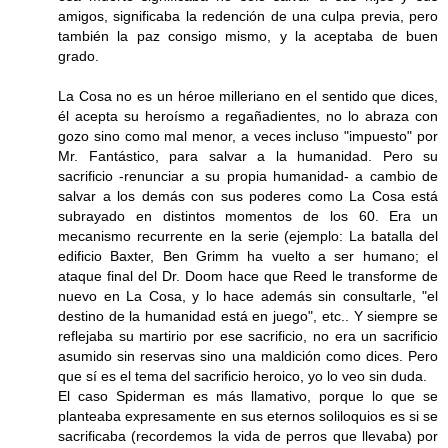
amigos, significaba la redención de una culpa previa, pero
también la paz consigo mismo, y la aceptaba de buen
grado.
La Cosa no es un héroe milleriano en el sentido que dices,
él acepta su heroísmo a regañadientes, no lo abraza con
gozo sino como mal menor, a veces incluso "impuesto" por
Mr. Fantástico, para salvar a la humanidad. Pero su
sacrificio -renunciar a su propia humanidad- a cambio de
salvar a los demás con sus poderes como La Cosa está
subrayado en distintos momentos de los 60. Era un
mecanismo recurrente en la serie (ejemplo: La batalla del
edificio Baxter, Ben Grimm ha vuelto a ser humano; el
ataque final del Dr. Doom hace que Reed le transforme de
nuevo en La Cosa, y lo hace además sin consultarle, "el
destino de la humanidad está en juego", etc.. Y siempre se
reflejaba su martirio por ese sacrificio, no era un sacrificio
asumido sin reservas sino una maldición como dices. Pero
que sí es el tema del sacrificio heroico, yo lo veo sin duda.
El caso Spiderman es más llamativo, porque lo que se
planteaba expresamente en sus eternos soliloquios es si se
sacrificaba (recordemos la vida de perros que llevaba) por